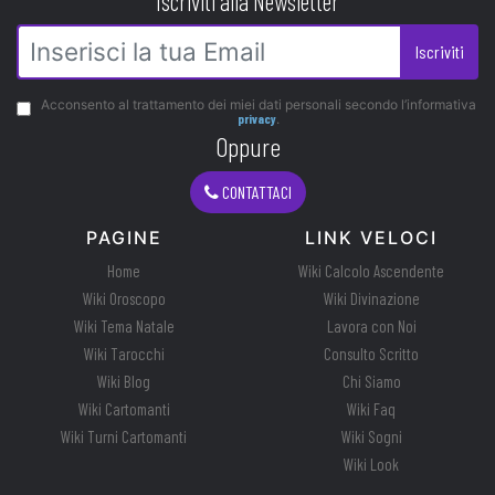
Iscriviti alla Newsletter
Iscriviti
Acconsento al trattamento dei miei dati personali secondo l’informativa
privacy
.
Oppure
CONTATTACI
PAGINE
LINK VELOCI
Home
Wiki Calcolo Ascendente
Wiki Oroscopo
Wiki Divinazione
Wiki Tema Natale
Lavora con Noi
Wiki Tarocchi
Consulto Scritto
Wiki Blog
Chi Siamo
Wiki Cartomanti
Wiki Faq
Wiki Turni Cartomanti
Wiki Sogni
Wiki Look