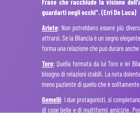
Frase che racchiude la visione dell’
guardarti negli occhi”. (Erri De Luca)
Ariete
: Non potrebbero essere più divers
attrarsi. Se la Bilancia è un segno elegante
forma una relazione che può durare anche t
Toro
: Quella formata da lui Toro e lei Bi
bisogno di relazioni stabili. La nota dolente
meno paziente di quello che è solitamente
Gemelli
: I due protagonisti, si completan
di cose belle e di multiformi amicizie. Po
praticare, ma non su di un tradimento di fi
Cancro
: Entrambi amano le cose belle e l