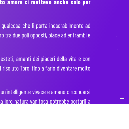
to amore ci mettevo anche solo per
a qualcosa che li porta inesorabilmente ad
tro tra due poli opposti, piace ad entrambi e
steti, amanti dei piaceri della vita e con
el risoluto Toro, fino a farlo diventare molto
 un’intelligente vivace e amano circondarsi
la loro natura vanitosa potrebbe portarli a
aggiungono piccoli problemi quotidiani e si