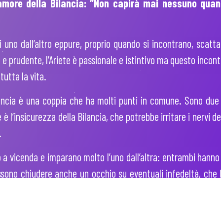
amore della Bilancia:
“
Non capirà mai nessuno quan
i uno dall’altro eppure, proprio quando si incontrano, scatt
 e prudente, l’Ariete è passionale e istintivo ma questo incon
utta la vita.
lancia è una coppia che ha molti punti in comune. Sono due e
 è l’insicurezza della Bilancia, che potrebbe irritare i nervi d
.
o a vicenda e imparano molto l’uno dall’altra: entrambi hanno
ssono chiudere anche un occhio su eventuali infedeltà, che 
ducia e di confidenza.
’amore, sono molto sensibili ma s’infastidiscono quando sopr