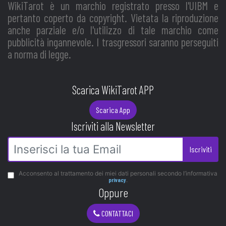
WikiTarot è un marchio registrato presso l'UIBM e
pertanto coperto da copyright. Vietata la riproduzione
anche parziale e/o l'utilizzo di tale marchio come
pubblicità ingannevole. I trasgressori saranno perseguiti
a norma di legge.
Scarica WikiTarot APP
Scarica App
Iscriviti alla Newsletter
Iscriviti
Acconsento al trattamento dei miei dati personali secondo l’informativa
privacy
.
Oppure
CONTATTACI