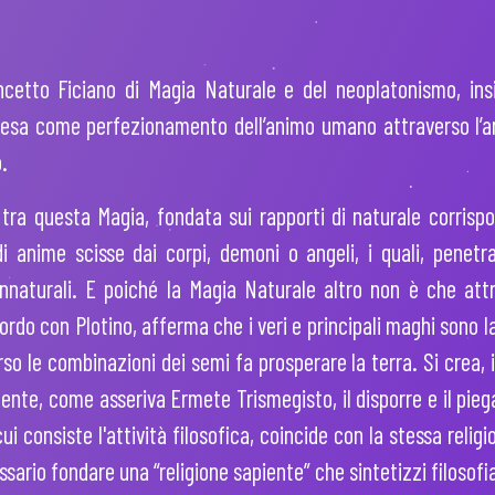
ncetto Ficiano di Magia Naturale e del neoplatonismo, ins
ntesa come perfezionamento dell’animo umano attraverso l’am
.
e tra questa Magia, fondata sui rapporti di naturale corris
i anime scisse dai corpi, demoni o angeli, i quali, penetran
nnaturali. E poiché la Magia Naturale altro non è che attr
ordo con Plotino, afferma che i veri e principali maghi sono l
rso le combinazioni dei semi fa prosperare la terra. Si crea, 
ente, come asseriva Ermete Trismegisto, il disporre e il piega
cui consiste l'attività filosofica, coincide con la stessa religi
cessario fondare una “religione sapiente” che sintetizzi filoso