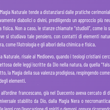
Magia Naturale tende a distanziarsi dalle pratiche cerimoniali
ivamente diabolici o divini, prediligendo un approccio più 
 la fisica. Non a caso, le stanze chiamate “studioli”, come lo
si studiava tale pensiero, con contatti di elementi natura
 come l’Astrologia e gli albori della chimica e fisica.
ia Naturale, risale al Medioevo, quando i teologi cristiani cerc
ettosa delle leggi iscritte da Dio nella natura, da quella “fa
fatto, la Magia della sua valenza prodigiosa, respingendo come
degli elementi.
ll'ordine francescano, già nel Duecento aveva cercato di d
niversale stabilito da Dio, dalla Magia Nera o necromantica
e leggi con l'evocazione di spiriti o demoni, oppure ricorrendo 