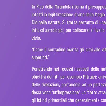
In Pico della Mirandola ritorna il presuppos
infatti la legittimazione divina della Magi
Dio nella natura. Si tratta pertanto di un
influssi astrologici, per collocarsi al livell
cielo.
“Come il contadino marita gli olmi alle viti
superiori.”
Penetrando nei recessi nascosti della natu
obiettivi dei riti, per esempio Mitraici: a
delle rivelazioni, portandolo ad un perfe
descrivono “un’impressione” un “fatto stra
gli istinti primordiali che generalmente co