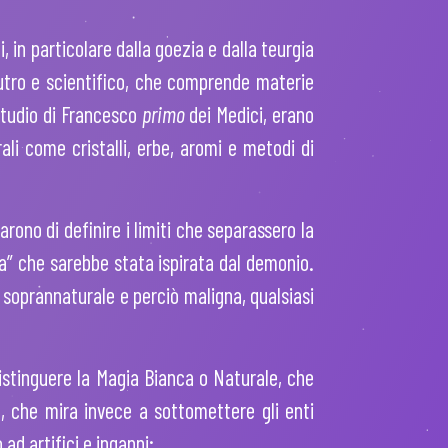
, in particolare dalla goezia e dalla teurgia
neutro e scientifico, che comprende materie
 studio di Francesco
primo
dei Medici, erano
li come cristalli, erbe, aromi e metodi di
arono di definire i limiti che separassero la
lsa” che sarebbe stata ispirata dal demonio.
 soprannaturale e perciò maligna, qualsiasi
istinguere la Magia Bianca o Naturale, che
, che mira invece a sottomettere gli enti
ad artifici e inganni: