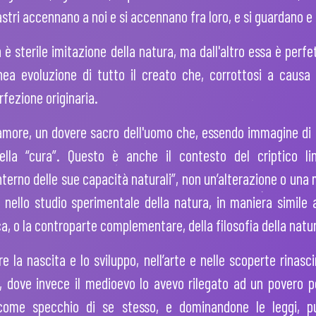
astri accennano a noi e si accennano fra loro, e si guardano e 
è sterile imitazione della natura, ma dall'altro essa è perf
anea evoluzione di tutto il creato che, corrottosi a causa 
rfezione originaria.
i amore, un dovere sacro dell'uomo che, essendo immagine di 
della “cura”. Questo è anche il contesto del criptico l
terno delle sue capacità naturali”, non un’alterazione o una 
 nello studio sperimentale della natura, in maniera simile a
a, o la controparte complementare, della filosofia della natu
 la nascita e lo sviluppo, nell’arte e nelle scoperte rinasc
, dove invece il medioevo lo avevo rilegato ad un povero p
come specchio di se stesso, e dominandone le leggi, può