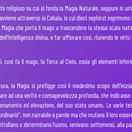
to religioso su cui si fonda la Magia Naturale, seppure in un'
a avviene attraverso la Cabala, le cui dieci sephirot esprimono
a Magia che porta il mago a trascendere la stessa scala natura
o dell'intelligenza divina, e far affiorare così, riunendo le virtù
, così fa il mago, la Terra al Cielo, ossia gli elementi infer
ra, la Magia si prefigge così il medesimo scopo dell'inizia
rrivare ad una verità e consapevolezza profonda, che indicasse 
zionamento ed elevazione, del suo stato umano. Le varie test
ordinario”, non narrabile a parole ma che mutava il loro es
ntrollano e determinano l’uomo, venivano sottomessi, alla par