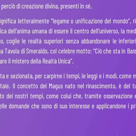
perciò di creazione divina, presenti in sé.
ignifica letteralmente “legame o unificazione del mondo”, ric
ica dell'anima umana di essere il centro dell'universo, la media
o, coglie le realtà superiori senza abbandonare le inferior
a Tavola di Smeraldo, col celebre motto: “Ciò che sta in Bass
are il mistero della Realtà Unica”.
ta e sezionata, per carpirne i tempi, le leggi e i modi, come
ale. Il concetto del Magus nato nel rinascimento, è del tu
iato dei nostri tempi, come colui che, tramite osservazione
uelle domande che sono di suo interesse e applicandone i pri