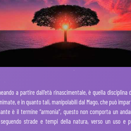
eando a partire dall'età rinascimentale, è quella disciplina d
imate, e in quanto tali, manipolabili dal Mago, che può impa
tante è il termine “armonia”, questo non comporta un andar
eguendo strade e tempi della natura, verso un uso e perf