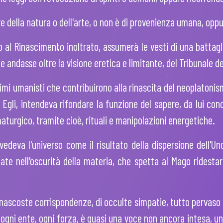
 della natura o dell'arte, o non è di provenienza umana, oppur
no al Rinascimento inoltrato, assumerà le vesti di una battagli
 andasse oltre la visione eretica e limitante, del Tribunale de
primi umanisti che contribuirono alla rinascita del neoplatonis
 Egli, intendeva rifondare la funzione del sapere, da lui con
urgico, tramite cioè, rituali e manipolazioni energetiche.
 vedeva l'universo come il risultato della dispersione dell'U
ate nell'oscurità della materia, che spetta al Mago ridesta
i nascoste corrispondenze, di occulte simpatie, tutto pervaso di
 ogni ente, ogni forza, è quasi una voce non ancora intesa, un