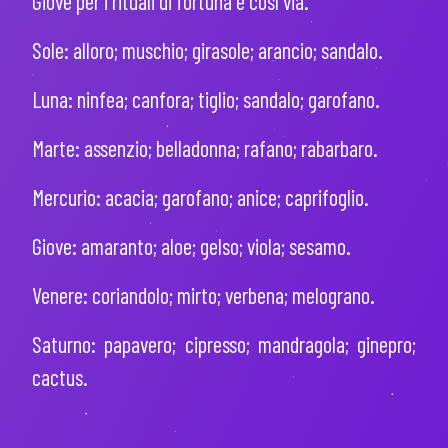
Giove per i rituali di fortuna e così via.
Sole: alloro; muschio; girasole; arancio; sandalo.
Luna: ninfea; canfora; tiglio; sandalo; garofano.
Marte: assenzio; belladonna; rafano; rabarbaro.
Mercurio: acacia; garofano; anice; caprifoglio.
Giove: amaranto; aloe; gelso; viola; sesamo.
Venere: coriandolo; mirto; verbena; melograno.
Saturno: papavero; cipresso; mandragola; ginepro;
cactus.