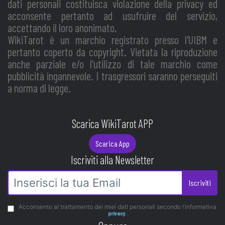
dati personali costituisca violazione della privacy ed
acconsente pertanto ad usufruire del servizio,
accettando il loro anonimato.
WikiTarot è un marchio registrato presso l'UIBM e
pertanto coperto da copyright. Vietata la riproduzione
anche parziale e/o l'utilizzo di tale marchio come
pubblicità ingannevole. I trasgressori saranno perseguiti
a norma di legge.
Scarica WikiTarot APP
Scarica App
Iscriviti alla Newsletter
Iscriviti
Acconsento al trattamento dei miei dati personali secondo l’informativa
privacy
.