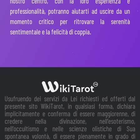
nostro centro, con la loro esperienza e
professionalità, potranno aiutarti ad uscire da un
momento critico per ritrovare la serenità
sentimentale e la felicità di coppia.
Usufruendo dei servizi da Lei richiesti ed offerti dal
presente sito WikiTarot, in qualsiasi forma, dichiara
implicitamente e conferma di essere maggiorenne, di
credere nella divinazione, nell’esoterismo,
nell’occultismo e nelle scienze olistiche di Sua
spontanea volontà, di essere pienamente in grado di