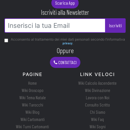
Scarica App
Iscriviti alla Newsletter
Iscriviti
Acconsento al trattamento dei miei dati personali secondo l’informativa
privacy
.
Oppure
CONTATTACI
PAGINE
LINK VELOCI
Home
Wiki Calcolo Ascendente
Wiki Oroscopo
Wiki Divinazione
Wiki Tema Natale
Lavora con Noi
Wiki Tarocchi
Consulto Scritto
Wiki Blog
Chi Siamo
Wiki Cartomanti
Wiki Faq
Wiki Turni Cartomanti
Wiki Sogni