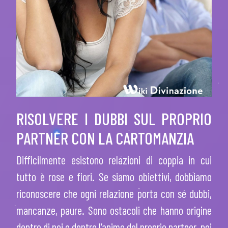
RISOLVERE I DUBBI SUL PROPRIO
PARTNER CON LA CARTOMANZIA
Difficilmente esistono relazioni di coppia in cui
tutto è rose e fiori. Se siamo obiettivi, dobbiamo
riconoscere che ogni relazione porta con sé dubbi,
mancanze, paure. Sono ostacoli che hanno origine
dentro di noi o dentro l’animo del proprio partner, poi