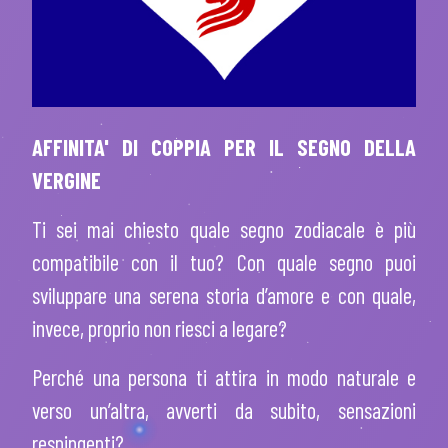
AFFINITA' DI COPPIA PER IL SEGNO DELLA
VERGINE
Ti sei mai chiesto quale segno zodiacale è più
compatibile con il tuo? Con quale segno puoi
sviluppare una serena storia d’amore e con quale,
invece, proprio non riesci a legare?
Perché una persona ti attira in modo naturale e
verso un’altra, avverti da subito, sensazioni
respingenti?