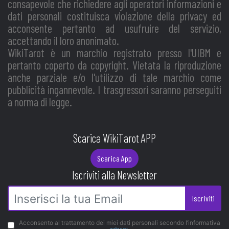
consapevole che richiedere agli operatori informazioni e
dati personali costituisca violazione della privacy ed
acconsente pertanto ad usufruire del servizio,
accettando il loro anonimato.
WikiTarot è un marchio registrato presso l'UIBM e
pertanto coperto da copyright. Vietata la riproduzione
anche parziale e/o l'utilizzo di tale marchio come
pubblicità ingannevole. I trasgressori saranno perseguiti
a norma di legge.
Scarica WikiTarot APP
Scarica App
Iscriviti alla Newsletter
Iscriviti
Acconsento al trattamento dei miei dati personali secondo l’informativa