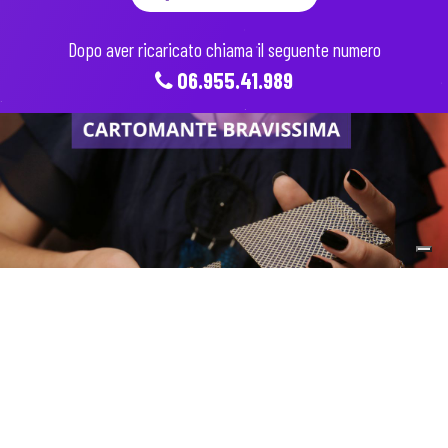
Dopo aver ricaricato chiama il seguente numero
06.955.41.989