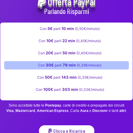
Offerta PayPal
Parlando Risparmi
5€
10 min
Con
parli
(0,50€/minuto)
10€
22 min
Con
parli
(0,45€/minuto)
20€
50 min
Con
parli
(0,40€/minuto)
30€
79 min
Con
parli
(0,39€/minuto)
50€
143 min
Con
parli
(0,35€/minuto)
100€
303 min
Con
parli
(0,33€/minuto)
Sono accettate tutte le
Postepay
, carte di credito e prepagate dei circuiti
Visa
,
Mastercard
,
American Express
, Carta
Aura
e
Discover
e tanti
altri
.
Clicca e Ricarica