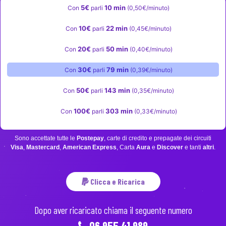
5€
10 min
Con
parli
(0,50€/minuto)
10€
22 min
Con
parli
(0,45€/minuto)
20€
50 min
Con
parli
(0,40€/minuto)
30€
79 min
Con
parli
(0,39€/minuto)
50€
143 min
Con
parli
(0,35€/minuto)
100€
303 min
Con
parli
(0,33€/minuto)
Sono accettate tutte le
Postepay
, carte di credito e prepagate dei circuiti
Visa
,
Mastercard
,
American Express
, Carta
Aura
e
Discover
e tanti
altri
.
Clicca e Ricarica
Dopo aver ricaricato chiama il seguente numero
06.955.41.989