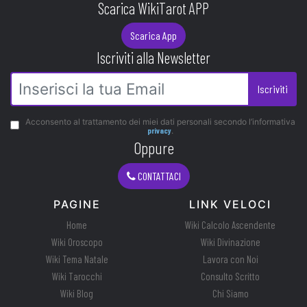
Scarica WikiTarot APP
Scarica App
Iscriviti alla Newsletter
Iscriviti
Acconsento al trattamento dei miei dati personali secondo l’informativa
privacy
.
Oppure
CONTATTACI
PAGINE
LINK VELOCI
Home
Wiki Calcolo Ascendente
Wiki Oroscopo
Wiki Divinazione
Wiki Tema Natale
Lavora con Noi
Wiki Tarocchi
Consulto Scritto
Wiki Blog
Chi Siamo