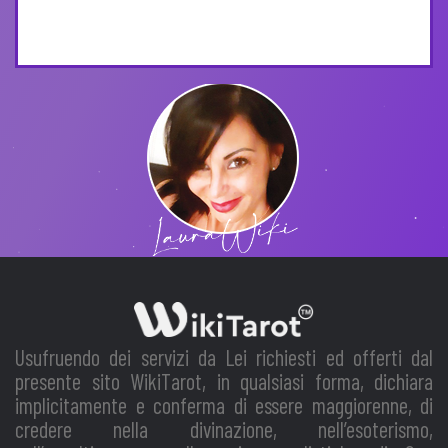
Usufruendo dei servizi da Lei richiesti ed offerti dal
presente sito WikiTarot, in qualsiasi forma, dichiara
implicitamente e conferma di essere maggiorenne, di
credere nella divinazione, nell’esoterismo,